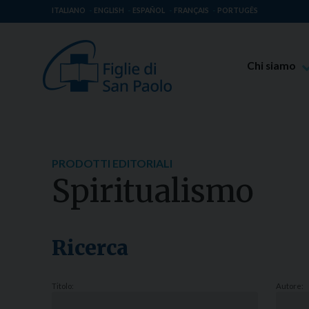
ITALIANO
ENGLISH
ESPAÑOL
FRANÇAIS
PORTUGÊS
Chi siamo
Beato Giaco
Venerabile T
Spiritualità 
PRODOTTI EDITORIALI
Missione Pao
Spiritualismo
Luoghi delle 
Governo Gen
Famiglia Pao
Ricerca
Titolo:
Autore: