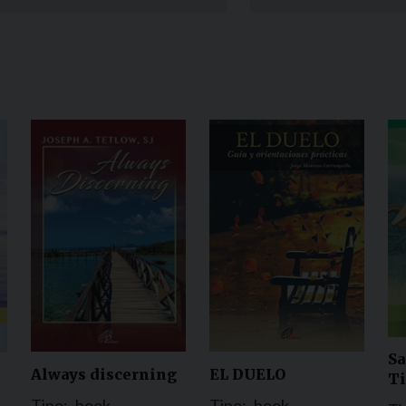
Narzole
San Lorenzo di Fossano
Susa
Sa
Always discerning
EL DUELO
T
Tipo:
book
Tipo:
book