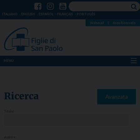
ITALIANO
ENGLISH
ESPAÑOL
FRANÇAIS
PORTUGÊS
Webmail
|
Area Riservata
MENU
Chi siamo
Dove siamo
Ricerca
Avanzata
Notizie
Titolo:
Risorse
Media
Autore: