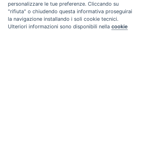
personalizzare le tue preferenze. Cliccando su
"rifiuta" o chiudendo questa informativa proseguirai
la navigazione installando i soli cookie tecnici.
Preferenze Cookie
Ulteriori informazioni sono disponibili nella
cookie
policy
completa.
Personalizza
Rifiuta
Tipo prodotto editoriale:
book
Titolo italiano:
Anno giubilare: pellegrini della
Accetta
speranza: una visione spirituale, storica, biblica,
pastorale e liturgica
Titolo originale:
Ano Jubilar: peregrinos de
esperança: uma visão espiritual, histórica, bíblica,
pastoral e litúrgica