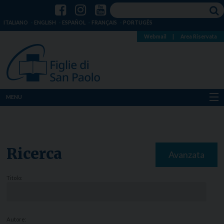
ITALIANO
ENGLISH
ESPAÑOL
FRANÇAIS
PORTUGÊS
Webmail
|
Area Riservata
MENU
Chi siamo
Dove siamo
Ricerca
Avanzata
Notizie
Titolo:
Risorse
Media
Autore: