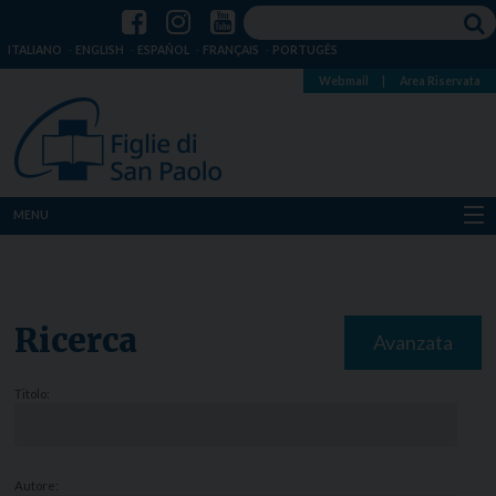
ITALIANO
ENGLISH
ESPAÑOL
FRANÇAIS
PORTUGÊS
Webmail
|
Area Riservata
MENU
Chi siamo
Dove siamo
Ricerca
Avanzata
Notizie
Titolo:
Risorse
Media
Autore: