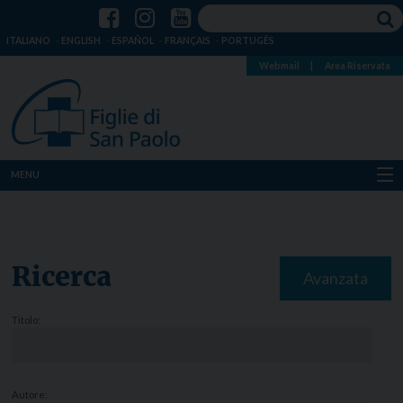
ITALIANO
ENGLISH
ESPAÑOL
FRANÇAIS
PORTUGÊS
Webmail
|
Area Riservata
MENU
Chi siamo
Dove siamo
Ricerca
Avanzata
Notizie
Titolo:
Risorse
Media
Autore: