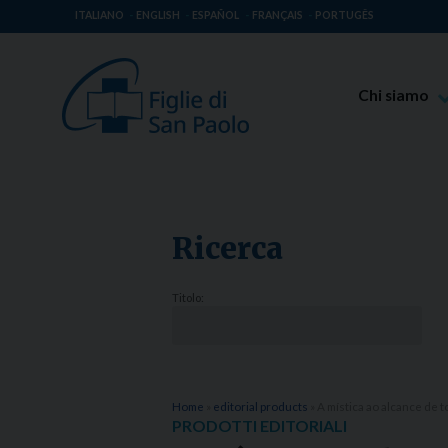
ITALIANO
ENGLISH
ESPAÑOL
FRANÇAIS
PORTUGÊS
Chi siamo
Beato Giaco
Venerabile T
Spiritualità 
Ricerca
Missione Pao
Luoghi delle 
Titolo:
Governo Gen
Famiglia Pao
Home
»
editorial products
»
A mística ao alcance de 
PRODOTTI EDITORIALI