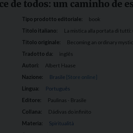
nce de todos: um caminho de e
Narzole
San Lorenzo di Fossano
Tipo prodotto editoriale:
book
Susa
Titolo italiano:
La mistica alla portata di tutti:
Titolo originale:
Becoming an ordinary mystic: 
Tradotto da:
inglês
Autori:
Albert Haase
Nazione:
Brasile
[Store online]
Lingua:
Português
Editore:
Paulinas - Brasile
Collana:
Dádivas do infinito
Materia:
Spiritualità