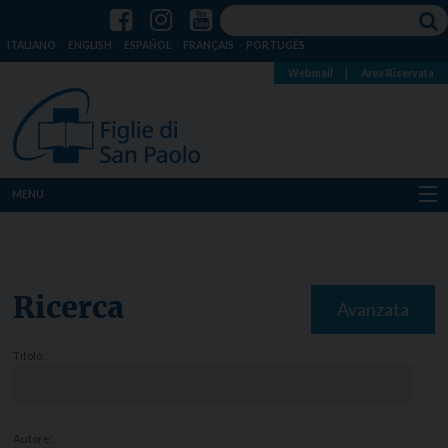
ITALIANO
ENGLISH
ESPAÑOL
FRANÇAIS
PORTUGÊS
Webmail
|
Area Riservata
MENU
Chi siamo
Dove siamo
Ricerca
Avanzata
Notizie
Titolo:
Risorse
Media
Autore: