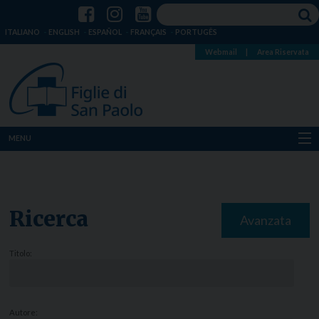
ITALIANO
ENGLISH
ESPAÑOL
FRANÇAIS
PORTUGÊS
Webmail
|
Area Riservata
MENU
Chi siamo
Dove siamo
Ricerca
Avanzata
Notizie
Titolo:
Risorse
Media
Autore: