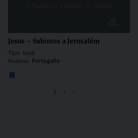
Jesus – Subimos a Jerusalém
Tipo:
book
Nazione:
Portogallo
1
2
3
→