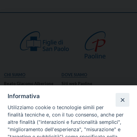
CHI SIAMO
DOVE SIAMO
Beato Giacomo Alberione
Siti web Paoline
Venerabile Tecla Merlo
NOTIZIE
Informativa
Spiritualità Paolina
Notizie di vita paolina
Utilizziamo cookie o tecnologie simili per
Missione Paolina
Notizie dal governo generale
finalità tecniche e, con il tuo consenso, anche per
Luoghi delle Origini
Notizie in breve
altre finalità ("interazioni e funzionalità semplici",
Governo Generale
RISORSE
"miglioramento dell'esperienza", "misurazione" e
"targeting e pubblicità") come specificato nella
Famiglia Paolina
Preghiere