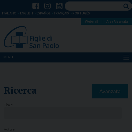
ITALIANO
ENGLISH
ESPAÑOL
FRANÇAIS
PORTUGÊS
Webmail
|
Area Riservata
MENU
Chi siamo
Dove siamo
Ricerca
Avanzata
Notizie
Titolo:
Risorse
Media
Autore: