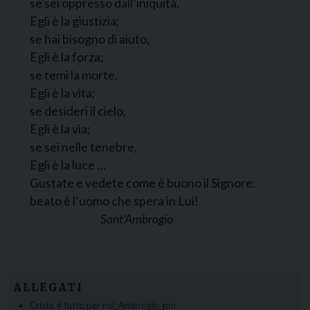
se sei oppresso dall’iniquità,
Egli è la giustizia;
se hai bisogno di aiuto,
Egli è la forza;
se temi la morte,
Egli è la vita;
se desideri il cielo,
Egli è la via;
se sei nelle tenebre,
Egli è la luce …
Gustate e vedete come è buono il Signore:
beato è l’uomo che spera in Lui!
Sant’Ambrogio
ALLEGATI
Cristo è tutto per noi_Ambrogio_por