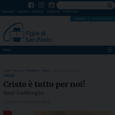
ITALIANO
ENGLISH
ESPAÑOL
FRANÇAIS
PORTUGÊS
Webmail
|
Area Riservata
MENU
Chi siamo
Home
»
Risorse
»
Preghiere
»
Varie
»
Cristo è tutto per noi!
Dove siamo
VARIE
Cristo è tutto per noi!
Notizie
Sant’Ambrogio
Risorse
Pubblicati il
16 Ottobre 2018
Media