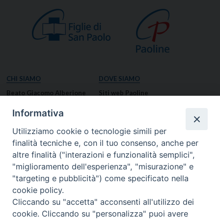
CHI SIAMO
DOVE SIAMO
Beato Giacomo Alberione
Siti web Paoline
Venerabile Tecla Merlo
NOTIZIE
Informativa
Spiritualità Paolina
Notizie di vita paolina
Utilizziamo cookie o tecnologie simili per
Missione Paolina
Notizie dal governo generale
finalità tecniche e, con il tuo consenso, anche per
Luoghi delle Origini
Notizie in breve
altre finalità ("interazioni e funzionalità semplici",
Governo Generale
RISORSE
"miglioramento dell'esperienza", "misurazione" e
"targeting e pubblicità") come specificato nella
Famiglia Paolina
Preghiere
cookie policy.
Documenti
Cliccando su "accetta" acconsenti all'utilizzo dei
Bollettino – PaolineOnline
cookie. Cliccando su "personalizza" puoi avere