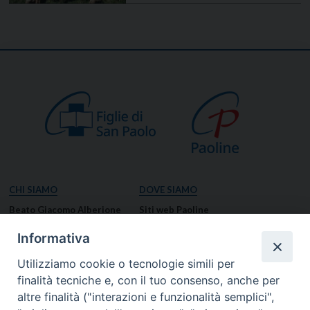
CHI SIAMO
DOVE SIAMO
Beato Giacomo Alberione
Siti web Paoline
Venerabile Tecla Merlo
NOTIZIE
Informativa
Spiritualità Paolina
Notizie di vita paolina
Utilizziamo cookie o tecnologie simili per
Missione Paolina
Notizie dal governo generale
finalità tecniche e, con il tuo consenso, anche per
Luoghi delle Origini
Notizie in breve
altre finalità ("interazioni e funzionalità semplici",