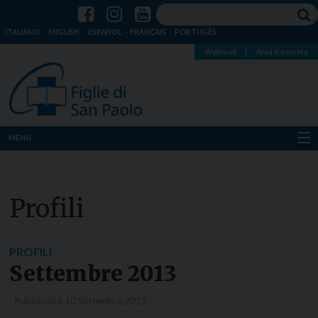
ITALIANO
ENGLISH
ESPAÑOL
FRANÇAIS
PORTUGÊS
Webmail
|
Area Riservata
MENU
Chi siamo
Profili
Dove siamo
Notizie
PROFILI
Settembre 2013
Risorse
Pubblicati il
10 Settembre 2013
Media