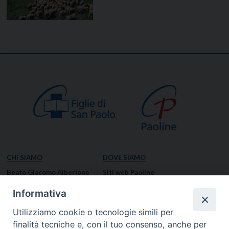
CHI SIAMO
DOVE SIAMO
Beato Giacomo Alberione
Siti web Paoline
Venerabile Tecla Merlo
NOTIZIE
Informativa
Spiritualità Paolina
Notizie di vita paolina
Utilizziamo cookie o tecnologie simili per
Missione Paolina
Notizie dal governo generale
finalità tecniche e, con il tuo consenso, anche per