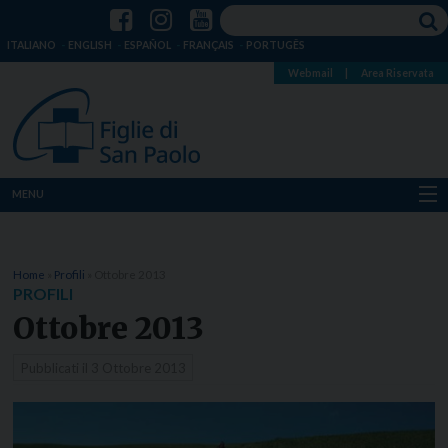
ITALIANO
ENGLISH
ESPAÑOL
FRANÇAIS
PORTUGÊS
Webmail
|
Area Riservata
MENU
Chi siamo
Home
»
Profili
»
Ottobre 2013
Dove siamo
PROFILI
Ottobre 2013
Notizie
Pubblicati il
3 Ottobre 2013
Risorse
Media