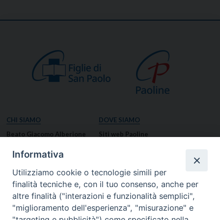
CHI SIAMO
DOVE SIAMO
Beato Giacomo Alberione
Siti web Paoline
Venerabile Tecla Merlo
NOTIZIE
Informativa
Spiritualità Paolina
Notizie di vita paolina
Utilizziamo cookie o tecnologie simili per
Missione Paolina
Notizie dal governo generale
finalità tecniche e, con il tuo consenso, anche per
Luoghi delle Origini
Notizie in breve
altre finalità ("interazioni e funzionalità semplici",
Governo Generale
RISORSE
"miglioramento dell'esperienza", "misurazione" e
"targeting e pubblicità") come specificato nella
Famiglia Paolina
Preghiere