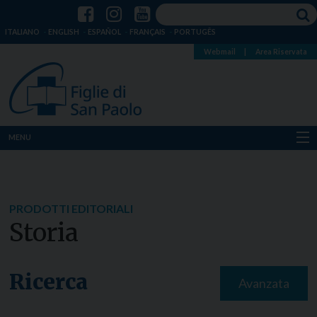
ITALIANO
ENGLISH
ESPAÑOL
FRANÇAIS
PORTUGÊS
Webmail
|
Area Riservata
MENU
Chi siamo
Dove siamo
PRODOTTI EDITORIALI
Storia
Notizie
Risorse
Ricerca
Avanzata
Media