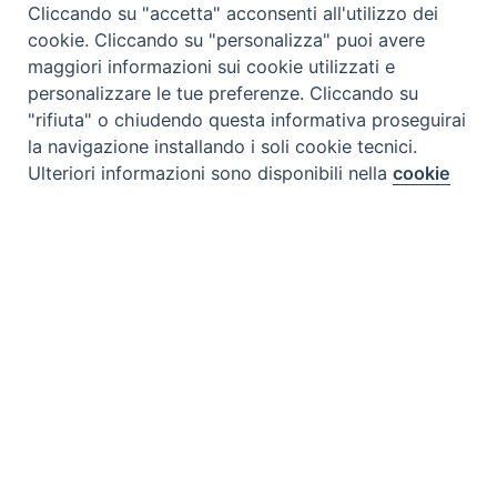
Cliccando su "accetta" acconsenti all'utilizzo dei
cookie. Cliccando su "personalizza" puoi avere
maggiori informazioni sui cookie utilizzati e
personalizzare le tue preferenze. Cliccando su
"rifiuta" o chiudendo questa informativa proseguirai
la navigazione installando i soli cookie tecnici.
Preferenze Cookie
Ulteriori informazioni sono disponibili nella
cookie
policy
completa.
Personalizza
Rifiuta
Tipo prodotto editoriale:
book
Accetta
Titolo italiano:
Capire il Cristianesimo
Titolo originale:
The One-Stop Guide to
Christyanity