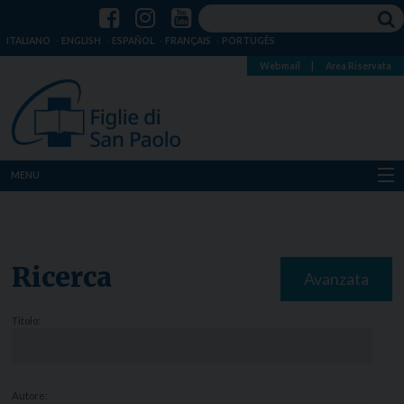
ITALIANO
ENGLISH
ESPAÑOL
FRANÇAIS
PORTUGÊS
Webmail
|
Area Riservata
MENU
Chi siamo
Dove siamo
Ricerca
Avanzata
Notizie
Titolo:
Risorse
Media
Autore: