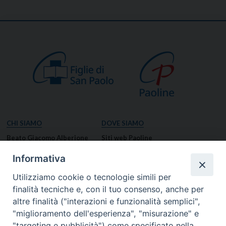
CHI SIAMO
DOVE SIAMO
Beato Giacomo Alberione
Siti web Paoline
Venerabile Tecla Merlo
NOTIZIE
Informativa
Spiritualità Paolina
Notizie di vita paolina
Utilizziamo cookie o tecnologie simili per
Missione Paolina
Notizie dal governo generale
finalità tecniche e, con il tuo consenso, anche per
Luoghi delle Origini
Notizie in breve
altre finalità ("interazioni e funzionalità semplici",
Governo Generale
RISORSE
"miglioramento dell'esperienza", "misurazione" e
"targeting e pubblicità") come specificato nella
Famiglia Paolina
Preghiere