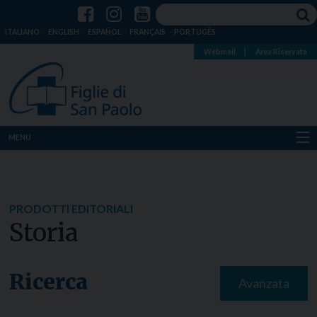
ITALIANO
ENGLISH
ESPAÑOL
FRANÇAIS
PORTUGÊS
Webmail
|
Area Riservata
MENU
Chi siamo
Dove siamo
PRODOTTI EDITORIALI
Storia
Notizie
Risorse
Ricerca
Avanzata
Media