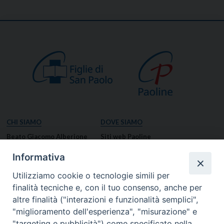
CHI SIAMO
DOVE SIAMO
Beato Giacomo Alberione
Siti web Paoline
Venerabile Tecla Merlo
NOTIZIE
Informativa
Spiritualità Paolina
Notizie di vita paolina
Utilizziamo cookie o tecnologie simili per
Missione Paolina
Notizie dal governo generale
finalità tecniche e, con il tuo consenso, anche per
Luoghi delle Origini
Notizie in breve
altre finalità ("interazioni e funzionalità semplici",
Governo Generale
RISORSE
"miglioramento dell'esperienza", "misurazione" e
"targeting e pubblicità") come specificato nella
Famiglia Paolina
Preghiere