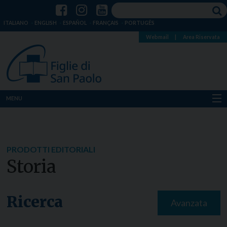
ITALIANO
ENGLISH
ESPAÑOL
FRANÇAIS
PORTUGÊS
Webmail
|
Area Riservata
MENU
Chi siamo
Dove siamo
PRODOTTI EDITORIALI
Storia
Notizie
Risorse
Ricerca
Avanzata
Media