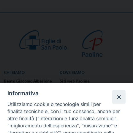
CHI SIAMO
DOVE SIAMO
Beato Giacomo Alberione
Siti web Paoline
Venerabile Tecla Merlo
NOTIZIE
Informativa
Spiritualità Paolina
Notizie di vita paolina
Utilizziamo cookie o tecnologie simili per
Missione Paolina
Notizie dal governo generale
finalità tecniche e, con il tuo consenso, anche per
Luoghi delle Origini
Notizie in breve
altre finalità ("interazioni e funzionalità semplici",
Governo Generale
RISORSE
"miglioramento dell'esperienza", "misurazione" e
"targeting e pubblicità") come specificato nella
Famiglia Paolina
Preghiere