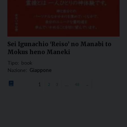
Sei Igunachio ‘Reiso’ no Manabi to
Mokus heno Maneki
Tipo:
book
Nazione:
Giappone
1
…
2
3
48
→