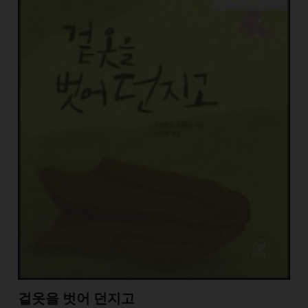
겉옷을 벗어 던지고