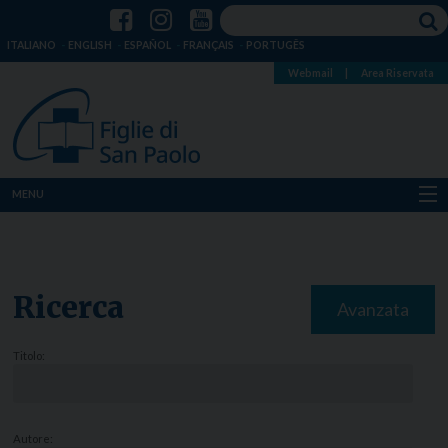
ITALIANO
ENGLISH
ESPAÑOL
FRANÇAIS
PORTUGÊS
Webmail
|
Area Riservata
MENU
Chi siamo
Dove siamo
Ricerca
Avanzata
Notizie
Titolo:
Risorse
Media
Autore: