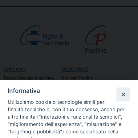
CHI SIAMO
DOVE SIAMO
Beato Giacomo Alberione
Siti web Paoline
Venerabile Tecla Merlo
NOTIZIE
Informativa
Spiritualità Paolina
Notizie di vita paolina
Utilizziamo cookie o tecnologie simili per
Missione Paolina
Notizie dal governo generale
finalità tecniche e, con il tuo consenso, anche per
Luoghi delle Origini
Notizie in breve
altre finalità ("interazioni e funzionalità semplici",
Governo Generale
RISORSE
"miglioramento dell'esperienza", "misurazione" e
"targeting e pubblicità") come specificato nella
Famiglia Paolina
Preghiere