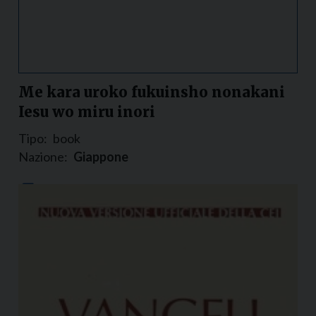
Me kara uroko fukuinsho nonakani
Iesu wo miru inori
Tipo:
book
Nazione:
Giappone