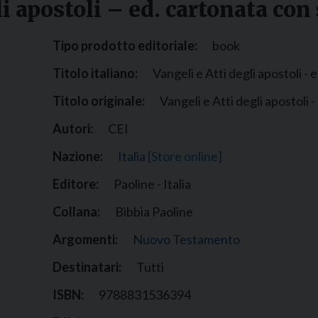
i apostoli – ed. cartonata con
Narzole
San Lorenzo di Fossano
Tipo prodotto editoriale:
book
Susa
Titolo italiano:
Vangeli e Atti degli apostoli -
Titolo originale:
Vangeli e Atti degli apostoli 
Autori:
CEI
Nazione:
Italia
[Store online]
Editore:
Paoline - Italia
Collana:
Bibbia Paoline
Argomenti:
Nuovo Testamento
Destinatari:
Tutti
ISBN:
9788831536394