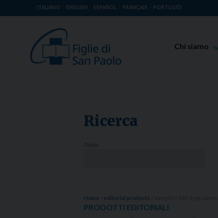
ITALIANO
ENGLISH
ESPAÑOL
FRANÇAIS
PORTUGÊS
Chi siamo
Beato Giaco
Venerabile T
Spiritualità 
Ricerca
Missione Pao
Luoghi delle 
Titolo:
Governo Gen
Famiglia Pao
Home
»
editorial products
»
Vangeli e Atti degli apost
PRODOTTI EDITORIALI