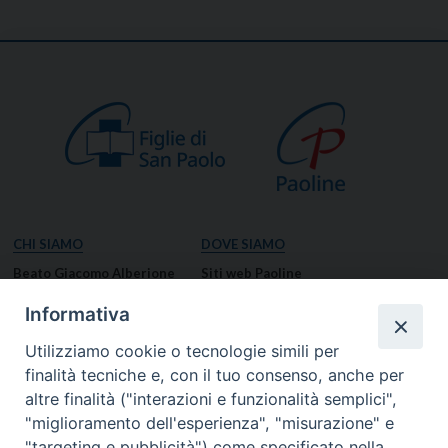
CHI SIAMO
DOVE SIAMO
Beato Giacomo Alberione
Siti web Paoline
Venerabile Tecla Merlo
NOTIZIE
Informativa
Spiritualità Paolina
Notizie di vita paolina
Utilizziamo cookie o tecnologie simili per
Missione Paolina
Notizie dal governo generale
finalità tecniche e, con il tuo consenso, anche per
Luoghi delle Origini
Notizie in breve
altre finalità ("interazioni e funzionalità semplici",
Governo Generale
RISORSE
"miglioramento dell'esperienza", "misurazione" e
"targeting e pubblicità") come specificato nella
Famiglia Paolina
Preghiere