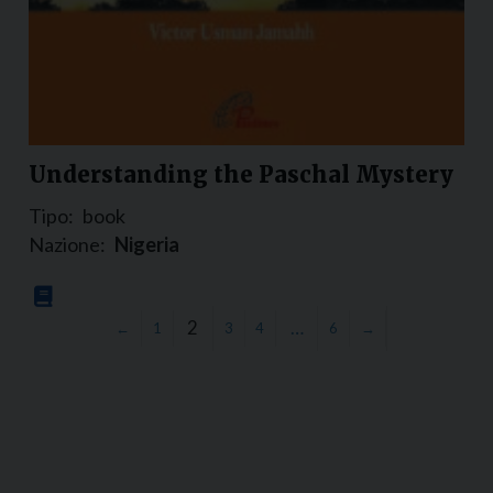
Understanding the Paschal Mystery
Tipo:
book
Nazione:
Nigeria
2
…
←
1
3
4
6
→