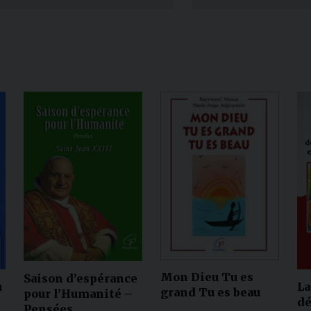
Narzole
San Lorenzo di Fossano
Susa
Mon Dieu Tu es
Saison d’espérance
u
La
grand Tu es beau
pour l’Humanité –
dé
Pensées