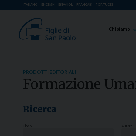
ITALIANO
ENGLISH
ESPAÑOL
FRANÇAIS
PORTUGÊS
Chi siamo
Beato Giaco
Venerabile T
Spiritualità 
PRODOTTI EDITORIALI
Missione Pao
Formazione Uma
Luoghi delle 
Governo Gen
Famiglia Pao
Ricerca
Titolo:
Autore: