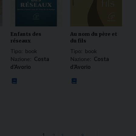
Enfants des
Au nom du père et
réseaux
du fils
Tipo:
book
Tipo:
book
Nazione:
Costa
Nazione:
Costa
d'Avorio
d'Avorio
1
…
2
3
9
→