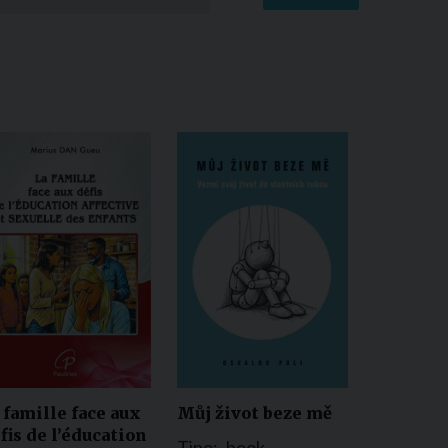
 famille face aux
Můj život beze mě
fis de l’éducation
Tipo:
book