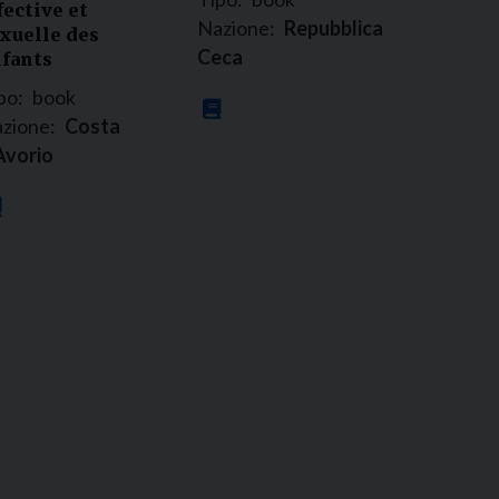
fective et
Nazione:
Repubblica
xuelle des
Ceca
fants
po:
book
zione:
Costa
Avorio