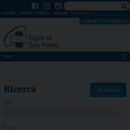
ITALIANO
ENGLISH
ESPAÑOL
FRANÇAIS
PORTUGÊS
Webmail
|
Area Riservata
MENU
Chi siamo
Dove siamo
Ricerca
Avanzata
Notizie
Titolo:
Risorse
Media
Autore: