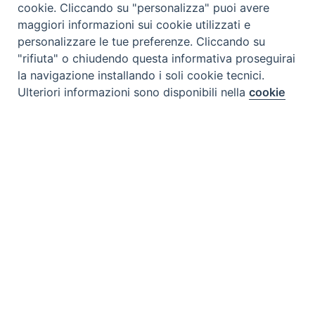
cookie. Cliccando su "personalizza" puoi avere
maggiori informazioni sui cookie utilizzati e
personalizzare le tue preferenze. Cliccando su
"rifiuta" o chiudendo questa informativa proseguirai
la navigazione installando i soli cookie tecnici.
Preferenze Cookie
Ulteriori informazioni sono disponibili nella
cookie
policy
completa.
Personalizza
Rifiuta
Tipo prodotto editoriale:
book
Accetta
Titolo italiano:
Non lasciarti prendere dalle
difficolta
Autori:
Antoine de Saint-Exupery