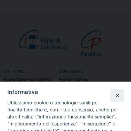
CHI SIAMO
DOVE SIAMO
Beato Giacomo Alberione
Siti web Paoline
Venerabile Tecla Merlo
NOTIZIE
Informativa
Spiritualità Paolina
Notizie di vita paolina
Utilizziamo cookie o tecnologie simili per
Missione Paolina
Notizie dal governo generale
finalità tecniche e, con il tuo consenso, anche per
Luoghi delle Origini
Notizie in breve
altre finalità ("interazioni e funzionalità semplici",
Governo Generale
RISORSE
"miglioramento dell'esperienza", "misurazione" e
"targeting e pubblicità") come specificato nella
Famiglia Paolina
Preghiere