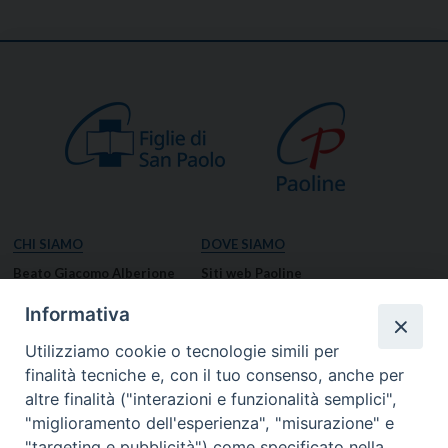
CHI SIAMO
DOVE SIAMO
Beato Giacomo Alberione
Siti web Paoline
Venerabile Tecla Merlo
NOTIZIE
Informativa
Spiritualità Paolina
Notizie di vita paolina
Utilizziamo cookie o tecnologie simili per
Missione Paolina
Notizie dal governo generale
finalità tecniche e, con il tuo consenso, anche per
Luoghi delle Origini
Notizie in breve
altre finalità ("interazioni e funzionalità semplici",
Governo Generale
RISORSE
"miglioramento dell'esperienza", "misurazione" e
"targeting e pubblicità") come specificato nella
Famiglia Paolina
Preghiere