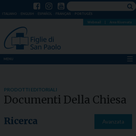
ITALIANO
ENGLISH
ESPAÑOL
FRANÇAIS
PORTUGÊS
Webmail
|
Area Riservata
MENU
Chi siamo
Dove siamo
PRODOTTI EDITORIALI
Documenti Della Chiesa
Notizie
Risorse
Ricerca
Avanzata
Media