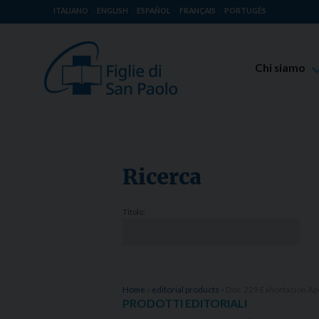
ITALIANO
ENGLISH
ESPAÑOL
FRANÇAIS
PORTUGÊS
Chi siamo
Beato Giaco
Venerabile T
Spiritualità 
Ricerca
Missione Pao
Luoghi delle 
Titolo:
Governo Gen
Famiglia Pao
Home
»
editorial products
»
Doc. 229 Exhortación Apo
PRODOTTI EDITORIALI