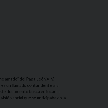
 he amado” del Papa León XIV,
y es un llamado contundente a la
 Este documento busca enfocar la
visión social que se anticipaba en la