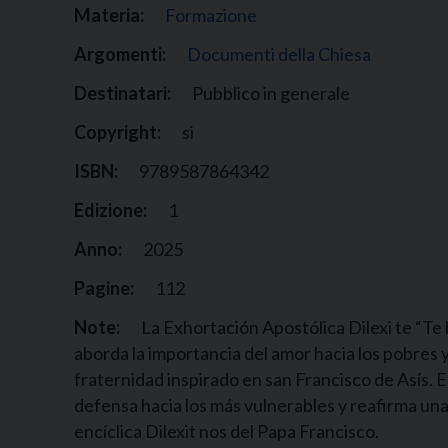
Materia:
Formazione
Argomenti:
Documenti della Chiesa
Destinatari:
Pubblico in generale
Copyright:
si
ISBN:
9789587864342
Edizione:
1
Anno:
2025
Pagine:
112
Note:
La Exhortación Apostólica Dilexi te “Te
aborda la importancia del amor hacia los pobres 
fraternidad inspirado en san Francisco de Asís.
defensa hacia los más vulnerables y reafirma una 
encíclica Dilexit nos del Papa Francisco.