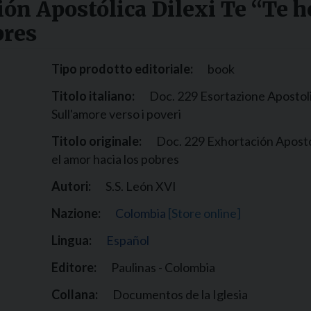
ión Apostólica Dilexi Te “Te 
Narzole
bres
San Lorenzo di Fossano
Susa
Tipo prodotto editoriale:
book
Titolo italiano:
Doc. 229 Esortazione Apostoli
Sull'amore verso i poveri
Titolo originale:
Doc. 229 Exhortación Apostó
el amor hacia los pobres
Autori:
S.S. León XVI
Nazione:
Colombia
[Store online]
Lingua:
Español
Editore:
Paulinas - Colombia
Collana:
Documentos de la Iglesia