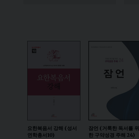
요한복음서 강해 (성서
잠언 (거룩한 독서를 
연학총서10)
한 구약성경 주해 24)