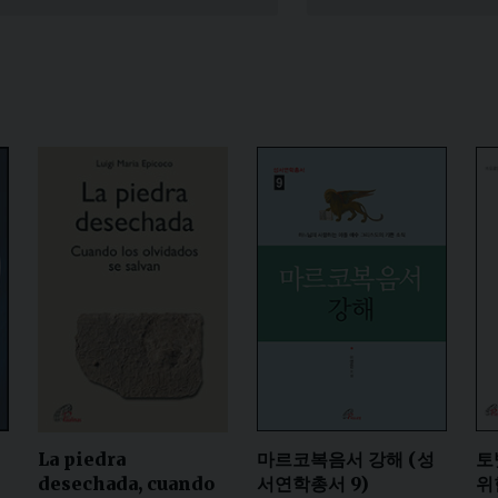
Narzole
San Lorenzo di Fossano
Susa
위
마르코복음서 강해 (성
토
La piedra
서연학총서 9)
위
desechada, cuando