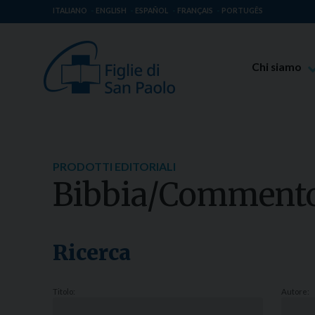
ITALIANO
ENGLISH
ESPAÑOL
FRANÇAIS
PORTUGÊS
Chi siamo
Beato Giaco
Venerabile T
Spiritualità 
PRODOTTI EDITORIALI
Missione Pao
Bibbia/Comment
Luoghi delle 
Governo Gen
Famiglia Pao
Ricerca
Titolo:
Autore: