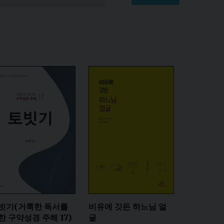
빗기(거룩한 독서를
비유에 깃든 하느님 얼
한 구약성경 주해 17)
굴