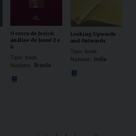
O cerco de Jericó:
Looking Upwards
análise de Josué 2 e
and Outwards
6
Tipo:
book
Tipo:
book
Nazione:
India
Nazione:
Brasile
3
…
←
1
2
4
5
18
→