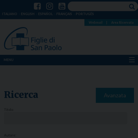
ITALIANO
ENGLISH
ESPAÑOL
FRANÇAIS
PORTUGÊS
Webmail
|
Area Riservata
MENU
Chi siamo
Dove siamo
Ricerca
Avanzata
Notizie
Titolo:
Risorse
Media
Autore: