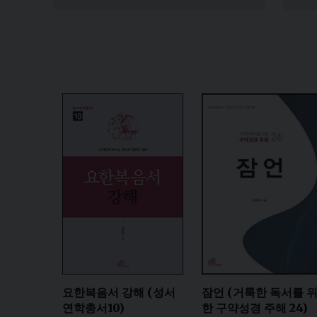
요한복음서 강해 (성서
잠언 (거룩한 독서를 
연학총서10)
한 구약성경 주해 24)