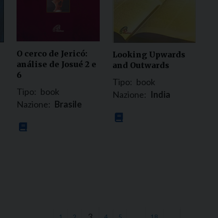
O cerco de Jericó:
Looking Upwards
análise de Josué 2 e
and Outwards
6
Tipo:
book
Tipo:
book
Nazione:
India
Nazione:
Brasile
3
…
←
1
2
4
5
18
→