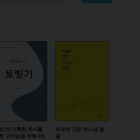
빗기(거룩한 독서를
비유에 깃든 하느님 얼
한 구약성경 주해 17)
굴