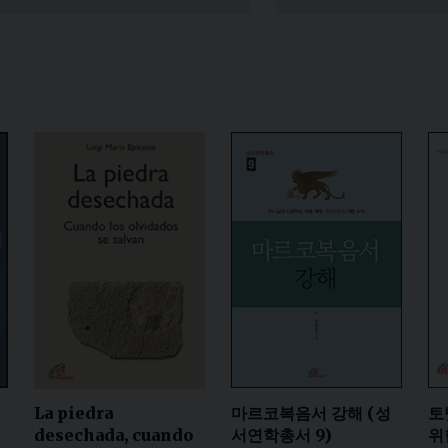
Narzole
San Lorenzo di Fossano
Susa
위
마르코복음서 강해 (성
토
La piedra
서연학총서 9)
위
desechada, cuando