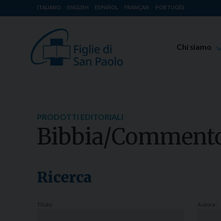
ITALIANO
ENGLISH
ESPAÑOL
FRANÇAIS
PORTUGÊS
Chi siamo
Beato Giaco
Venerabile T
Spiritualità 
PRODOTTI EDITORIALI
Missione Pao
Bibbia/Comment
Luoghi delle 
Governo Gen
Famiglia Pao
Ricerca
Titolo:
Autore: