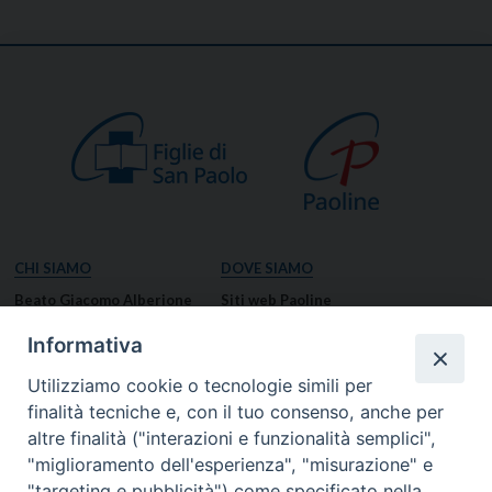
CHI SIAMO
DOVE SIAMO
Beato Giacomo Alberione
Siti web Paoline
Venerabile Tecla Merlo
NOTIZIE
Informativa
Spiritualità Paolina
Notizie di vita paolina
Utilizziamo cookie o tecnologie simili per
Missione Paolina
Notizie dal governo generale
finalità tecniche e, con il tuo consenso, anche per
Luoghi delle Origini
Notizie in breve
altre finalità ("interazioni e funzionalità semplici",
Governo Generale
RISORSE
"miglioramento dell'esperienza", "misurazione" e
"targeting e pubblicità") come specificato nella
Famiglia Paolina
Preghiere