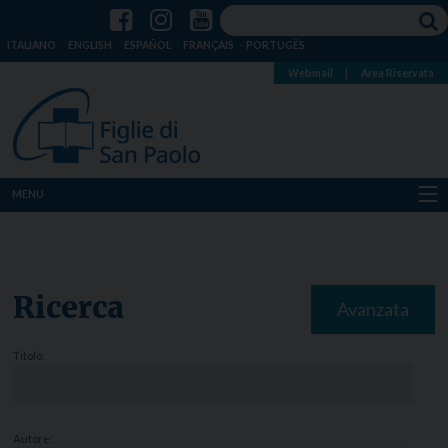
ITALIANO
ENGLISH
ESPAÑOL
FRANÇAIS
PORTUGÊS
Webmail
|
Area Riservata
MENU
Chi siamo
Dove siamo
Ricerca
Avanzata
Notizie
Titolo:
Risorse
Media
Autore: