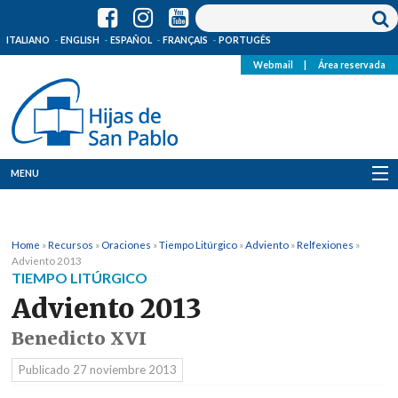
ITALIANO
ENGLISH
ESPAÑOL
FRANÇAIS
PORTUGÊS
Webmail
|
Área reservada
MENU
Quienes Somos
Home
»
Recursos
»
Oraciones
»
Tiempo Litúrgico
»
Adviento
»
Relfexiones
»
Dónde estamos
Adviento 2013
TIEMPO LITÚRGICO
Noticias
Adviento 2013
Benedicto XVI
Recursos
Publicado
27 noviembre 2013
Media