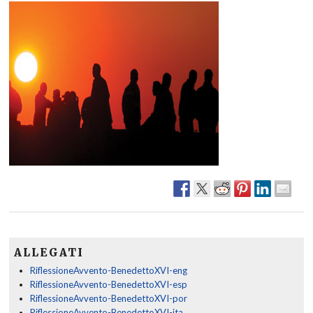
ALLEGATI
RiflessioneAvvento-BenedettoXVI-eng
RiflessioneAvvento-BenedettoXVI-esp
RiflessioneAvvento-BenedettoXVI-por
RiflessioneAvvento-BenedettoXVI-ita