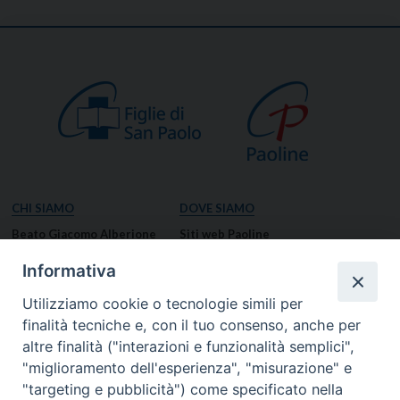
CHI SIAMO
DOVE SIAMO
Beato Giacomo Alberione
Siti web Paoline
Venerabile Tecla Merlo
NOTIZIE
Informativa
Spiritualità Paolina
Notizie di vita paolina
Utilizziamo cookie o tecnologie simili per
Missione Paolina
Notizie dal governo generale
finalità tecniche e, con il tuo consenso, anche per
Luoghi delle Origini
Notizie in breve
altre finalità ("interazioni e funzionalità semplici",
Governo Generale
RISORSE
"miglioramento dell'esperienza", "misurazione" e
"targeting e pubblicità") come specificato nella
Famiglia Paolina
Preghiere