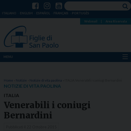
ITALIANO
ENGLISH
ESPAÑOL
FRANÇAIS
PORTUGÊS
Webmail
|
Area Riservata
MENU
Chi siamo
Home
»
Notizie
»
Notizie di vita paolina
»
ITALIA Venerabili i coniugi Bernardini
Dove siamo
NOTIZIE DI VITA PAOLINA
ITALIA
Notizie
Venerabili i coniugi
Risorse
Bernardini
Media
Pubblicati il
22 Ottobre 2015