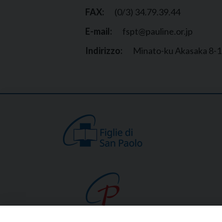
FAX:
(0/3) 34.79.39.44
E-mail:
fspt@pauline.or.jp
Indirizzo:
Minato-ku Akasaka 8-