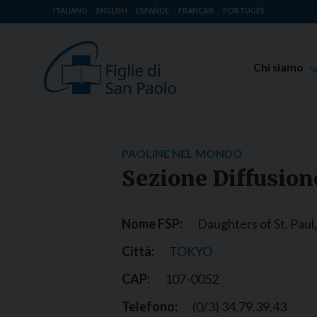
ITALIANO
ENGLISH
ESPAÑOL
FRANÇAIS
PORTUGÊS
Chi siamo
Beato Giaco
Venerabile T
Spiritualità 
PAOLINE NEL MONDO
Missione Pao
Sezione Diffusion
Luoghi delle 
Governo Gen
Nome FSP:
Daughters of St. Paul,
Famiglia Pao
Città:
TOKYO
CAP:
107-0052
Telefono:
(0/3) 34.79.39.43