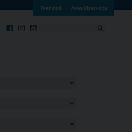
Webmail
|
Area Riservata
: