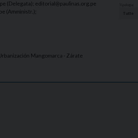
Narzole
e (Delegata); editorial@paulinas.org.pe
Tipologia:
pe (Amministr.);
San Lorenzo di Fossano
Susa
- Urbanización Mangomarca - Zárate