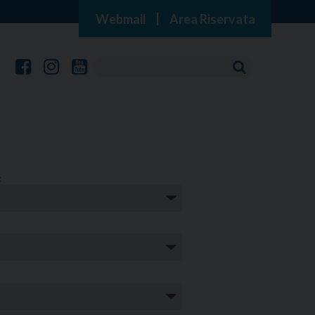
Webmail
|
Area Riservata
: