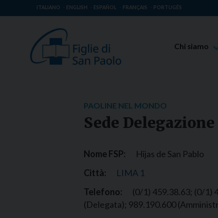
ITALIANO
ENGLISH
ESPAÑOL
FRANÇAIS
PORTUGÊS
Chi siamo
Beato Giaco
Venerabile T
Spiritualità 
PAOLINE NEL MONDO
Missione Pao
Sede Delegazione
Luoghi delle 
Governo Gen
Nome FSP:
Hijas de San Pablo
Famiglia Pao
Città:
LIMA 1
Telefono:
(0/1) 459.38.63; (0/1) 
(Delegata); 989.190.600 (Amminist