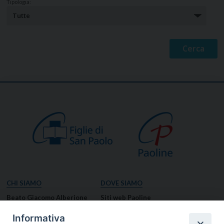
Tipologia:
CHI SIAMO
DOVE SIAMO
Beato Giacomo Alberione
Siti web Paoline
Venerabile Tecla Merlo
NOTIZIE
Informativa