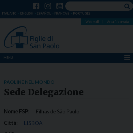
ITALIANO
ENGLISH
ESPAÑOL
FRANÇAIS
PORTUGÊS
Webmail
|
Area Riservata
MENU
Chi siamo
PAOLINE NEL MONDO
Dove siamo
Sede Delegazione
Notizie
Nome FSP:
Filhas de São Paulo
Risorse
Città:
LISBOA
Media