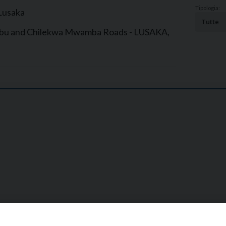
Narzole
Tipologia:
 Lusaka
San Lorenzo di Fossano
 Lubu and Chilekwa Mwamba Roads - LUSAKA,
Susa