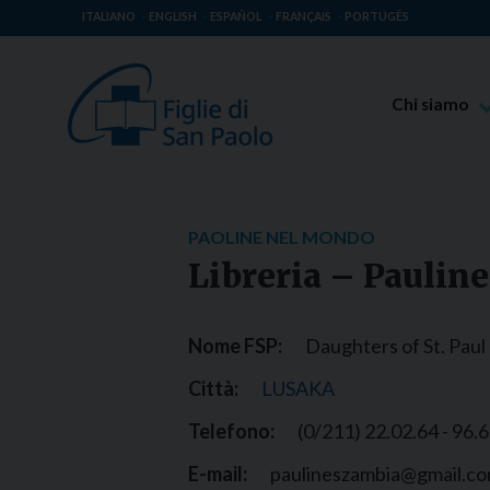
ITALIANO
ENGLISH
ESPAÑOL
FRANÇAIS
PORTUGÊS
Chi siamo
Beato Giaco
Venerabile T
Spiritualità 
PAOLINE NEL MONDO
Missione Pao
Libreria – Paulin
Luoghi delle 
Governo Gen
Nome FSP:
Daughters of St. Paul
Famiglia Pao
Città:
LUSAKA
Telefono:
(0/211) 22.02.64 - 96.
E-mail:
paulineszambia@gmail.c