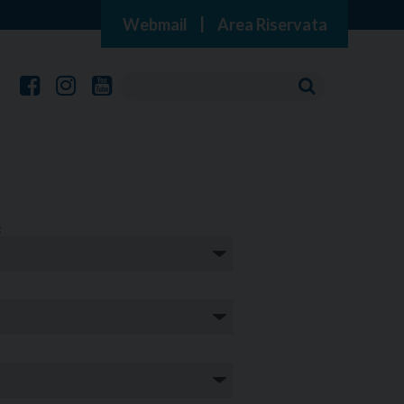
Webmail
|
Area Riservata
: