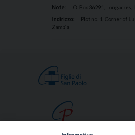
Note:
.O. Box 36291, Longacres,
Indirizzo:
Plot no. 1, Corner of
Zambia