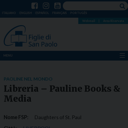
ITALIANO
ENGLISH
ESPAÑOL
FRANÇAIS
PORTUGÊS
Webmail
|
Area Riservata
MENU
Chi siamo
PAOLINE NEL MONDO
Dove siamo
Libreria – Pauline Books &
Notizie
Media
Risorse
Nome FSP:
Daughters of St. Paul
Media