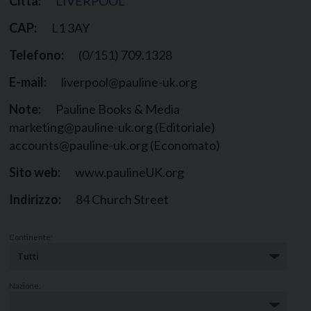
Città:
LIVERPOOL
CAP:
L1 3AY
Telefono:
(0/151) 709.1328
E-mail:
liverpool@pauline-uk.org
Note:
Pauline Books & Media
marketing@pauline-uk.org (Editoriale)
accounts@pauline-uk.org (Economato)
Sito web:
www.paulineUK.org
Indirizzo:
84 Church Street
Continente:
Nazione: