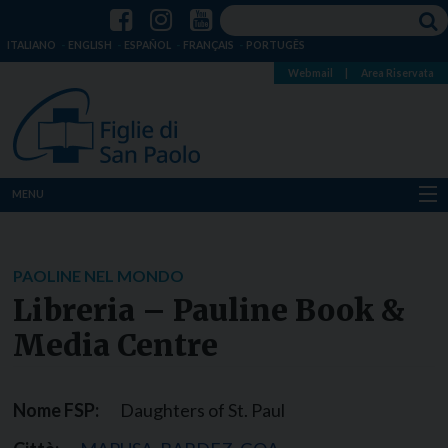
ITALIANO
ENGLISH
ESPAÑOL
FRANÇAIS
PORTUGÊS
Webmail
|
Area Riservata
MENU
Chi siamo
PAOLINE NEL MONDO
Dove siamo
Libreria – Pauline Book &
Notizie
Media Centre
Risorse
Nome FSP:
Daughters of St. Paul
Media