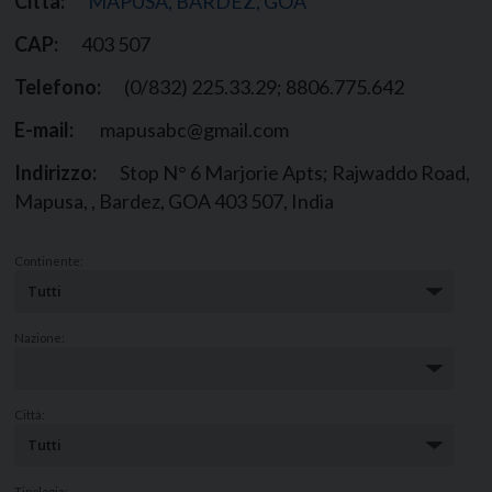
Città:
MAPUSA, BARDEZ, GOA
CAP:
403 507
Telefono:
(0/832) 225.33.29; 8806.775.642
E-mail:
mapusabc@gmail.com
Indirizzo:
Stop N° 6 Marjorie Apts; Rajwaddo Road,
Mapusa, , Bardez, GOA 403 507, India
Continente:
Nazione:
Città:
Tipologia: