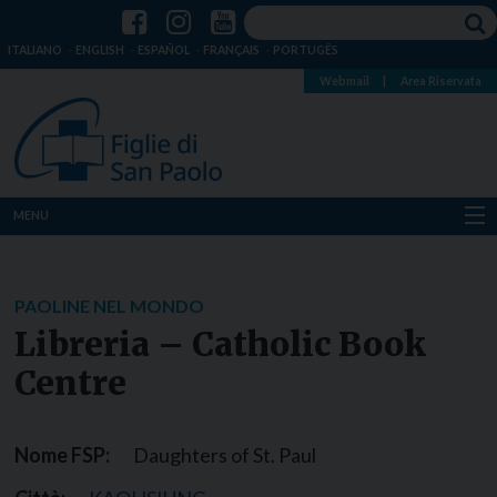
ITALIANO
ENGLISH
ESPAÑOL
FRANÇAIS
PORTUGÊS
Webmail
|
Area Riservata
MENU
Chi siamo
PAOLINE NEL MONDO
Dove siamo
Libreria – Catholic Book
Notizie
Centre
Risorse
Nome FSP:
Daughters of St. Paul
Media