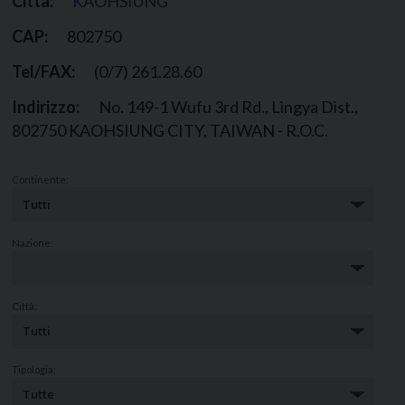
Città:
KAOHSIUNG
CAP:
802750
Tel/FAX:
(0/7) 261.28.60
Indirizzo:
No. 149-1 Wufu 3rd Rd., Lingya Dist.,
802750 KAOHSIUNG CITY, TAIWAN - R.O.C.
Continente:
Nazione:
Città:
Tipologia: