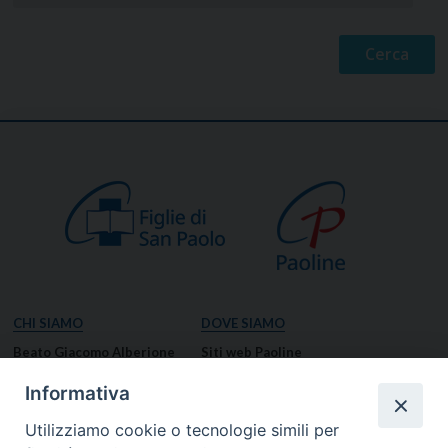
CHI SIAMO
DOVE SIAMO
Beato Giacomo Alberione
Siti web Paoline
Venerabile Tecla Merlo
NOTIZIE
Informativa
Spiritualità Paolina
Notizie di vita paolina
Utilizziamo cookie o tecnologie simili per
Missione Paolina
Notizie dal governo generale