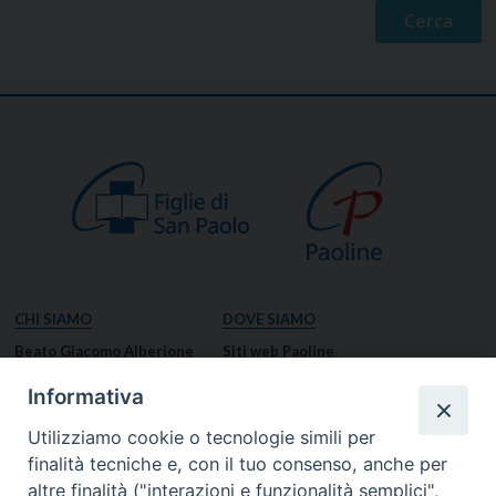
CHI SIAMO
DOVE SIAMO
Beato Giacomo Alberione
Siti web Paoline
Venerabile Tecla Merlo
NOTIZIE
Informativa
Spiritualità Paolina
Notizie di vita paolina
Utilizziamo cookie o tecnologie simili per
Missione Paolina
Notizie dal governo generale
finalità tecniche e, con il tuo consenso, anche per
Luoghi delle Origini
Notizie in breve
altre finalità ("interazioni e funzionalità semplici",