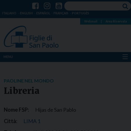
ITALIANO
ENGLISH
ESPAÑOL
FRANÇAIS
PORTUGÊS
Webmail
|
Area Riservata
MENU
Chi siamo
PAOLINE NEL MONDO
Dove siamo
Libreria
Notizie
Nome FSP:
Hijas de San Pablo
Risorse
Città:
LIMA 1
Media