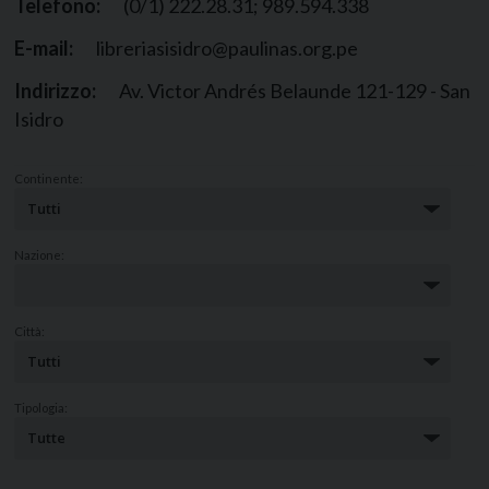
Telefono:
(0/1) 222.28.31; 989.594.338
E-mail:
libreriasisidro@paulinas.org.pe
Indirizzo:
Av. Victor Andrés Belaunde 121-129 - San
Isidro
Continente:
Nazione:
Città:
Tipologia: