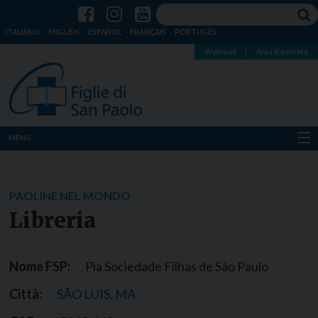
ITALIANO
ENGLISH
ESPAÑOL
FRANÇAIS
PORTUGÊS
Webmail
|
Area Riservata
MENU
Chi siamo
PAOLINE NEL MONDO
Dove siamo
Libreria
Notizie
Nome FSP:
Pia Sociedade Filhas de São Paulo
Risorse
Città:
SÃO LUIS, MA
Media