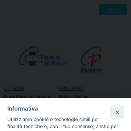
CHI SIAMO
DOVE SIAMO
Beato Giacomo Alberione
Siti web Paoline
Venerabile Tecla Merlo
NOTIZIE
Informativa
Spiritualità Paolina
Notizie di vita paolina
Utilizziamo cookie o tecnologie simili per
Missione Paolina
Notizie dal governo generale
finalità tecniche e, con il tuo consenso, anche per
Luoghi delle Origini
Notizie in breve