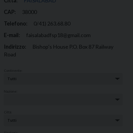
Città:
FAISALABAD
CAP:
38000
Telefono:
0/41) 263.68.80
E-mail:
faisalabadfsp18@gmail.com
Indirizzo:
Bishop’s House P.O. Box 87 Railway
Road
Continente:
Nazione:
Città:
Tipologia: