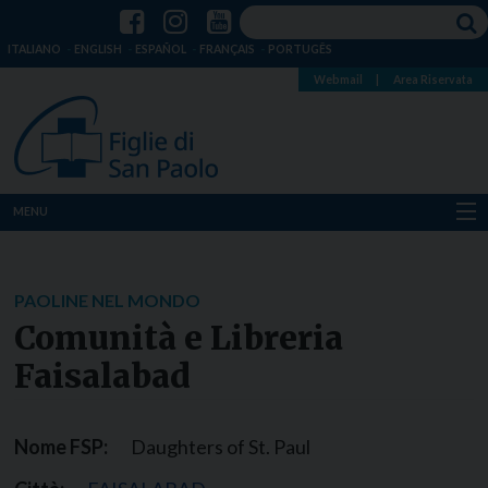
ITALIANO
ENGLISH
ESPAÑOL
FRANÇAIS
PORTUGÊS
Webmail
|
Area Riservata
MENU
Chi siamo
PAOLINE NEL MONDO
Dove siamo
Comunità e Libreria
Notizie
Faisalabad
Risorse
Nome FSP:
Daughters of St. Paul
Media