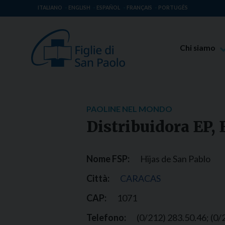
ITALIANO
ENGLISH
ESPAÑOL
FRANÇAIS
PORTUGÊS
Chi siamo
Beato Giaco
Venerabile T
Spiritualità 
PAOLINE NEL MONDO
Missione Pao
Distribuidora EP, E
Luoghi delle 
Governo Gen
Nome FSP:
Hijas de San Pablo
Famiglia Pao
Città:
CARACAS
CAP:
1071
Telefono:
(0/212) 283.50.46; (0/