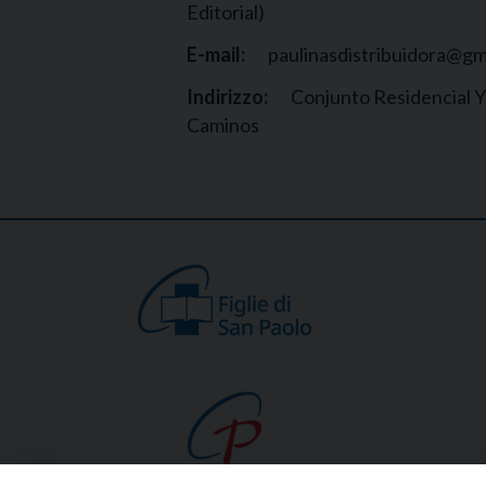
Editorial)
E-mail:
paulinasdistribuidora@gm
Indirizzo:
Conjunto Residencial Yu
Caminos