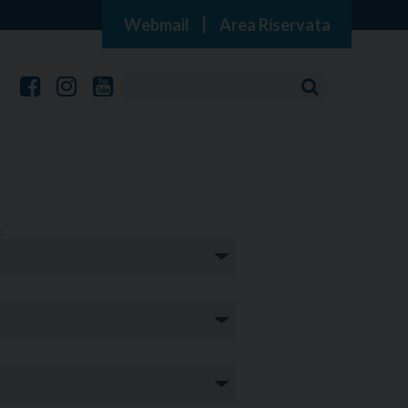
Webmail
|
Area Riservata
: