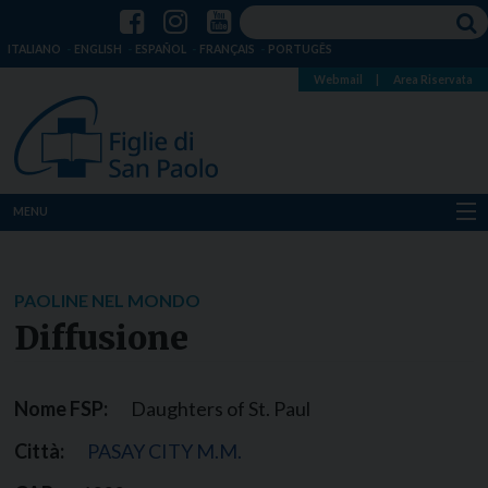
ITALIANO
ENGLISH
ESPAÑOL
FRANÇAIS
PORTUGÊS
Webmail
|
Area Riservata
MENU
Chi siamo
PAOLINE NEL MONDO
Dove siamo
Diffusione
Notizie
Nome FSP:
Daughters of St. Paul
Risorse
Città:
PASAY CITY M.M.
Media