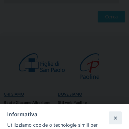
CHI SIAMO
DOVE SIAMO
Beato Giacomo Alberione
Siti web Paoline
Venerabile Tecla Merlo
NOTIZIE
Informativa
Spiritualità Paolina
Notizie di vita paolina
Utilizziamo cookie o tecnologie simili per
Missione Paolina
Notizie dal governo generale