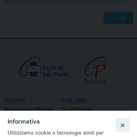
CHI SIAMO
DOVE SIAMO
Beato Giacomo Alberione
Siti web Paoline
Venerabile Tecla Merlo
NOTIZIE
Informativa
Spiritualità Paolina
Notizie di vita paolina
Utilizziamo cookie o tecnologie simili per
Missione Paolina
Notizie dal governo generale