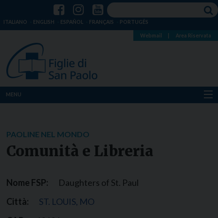
ITALIANO
ENGLISH
ESPAÑOL
FRANÇAIS
PORTUGÊS
Webmail
|
Area Riservata
MENU
Chi siamo
PAOLINE NEL MONDO
Dove siamo
Comunità e Libreria
Notizie
Nome FSP:
Daughters of St. Paul
Risorse
Città:
ST. LOUIS, MO
Media