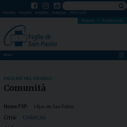
ITALIANO
ENGLISH
ESPAÑOL
FRANÇAIS
PORTUGÊS
Webmail
|
Area Riservata
MENU
Chi siamo
PAOLINE NEL MONDO
Dove siamo
Comunità
Notizie
Nome FSP:
Hijas de San Pablo
Risorse
Città:
CARACAS
Media