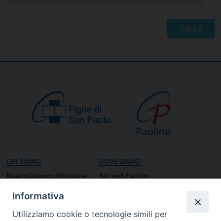
CHI SIAMO
DOVE SIAMO
Beato Giacomo Alberione
Siti web Paoline
Venerabile Tecla Merlo
NOTIZIE
Informativa
Spiritualità Paolina
Notizie di vita paolina
Utilizziamo cookie o tecnologie simili per
Missione Paolina
Notizie dal governo generale