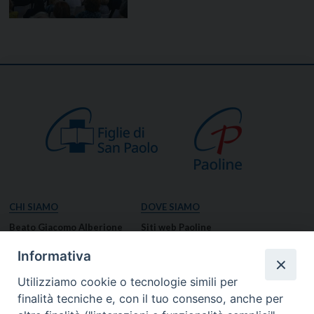
CHI SIAMO
DOVE SIAMO
Beato Giacomo Alberione
Siti web Paoline
Venerabile Tecla Merlo
NOTIZIE
Informativa
Spiritualità Paolina
Notizie di vita paolina
Utilizziamo cookie o tecnologie simili per
Missione Paolina
Notizie dal governo generale
finalità tecniche e, con il tuo consenso, anche per
Luoghi delle Origini
Notizie in breve