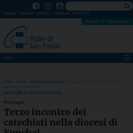
ITALIANO
ENGLISH
ESPAÑOL
FRANÇAIS
PORTUGÊS
Webmail
|
Area Riservata
MENU
Chi siamo
Home
»
Notizie
»
Notizie di vita paolina
»
Portugal Terzo incontro dei catechisti
Dove siamo
nella diocesi di Funchal
NOTIZIE DI VITA PAOLINA
Notizie
Portugal
Terzo incontro dei
Risorse
catechisti nella diocesi di
Media
Funchal