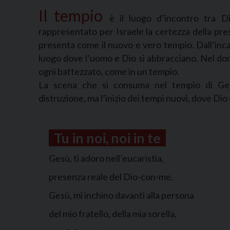
Il tempio
è il luogo d’incontro tra 
rappresentato per Israele la certezza della pre
presenta come il nuovo e vero tempio. Dall’inca
luogo dove l’uomo e Dio si abbracciano. Nel dono 
ogni battezzato, come in un tempio.
La scena che si consuma nel tempio di Ger
distruzione, ma l’inizio dei tempi nuovi, dove Dio è
Tu in noi, noi in te
Gesù, ti adoro nell’eucaristia,
presenza reale del Dio-con-me.
Gesù, mi inchino davanti alla persona
del mio fratello, della mia sorella,