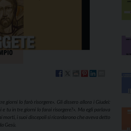
Narzole
San Lorenzo di Fossano
Susa
 giorni lo farò risorgere». Gli dissero allora i Giudei:
 tu in tre giorni lo farai risorgere?». Ma egli parlava
i morti, i suoi discepoli si ricordarono che aveva detto
 da Gesù.