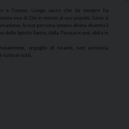
Dio e l’uomo. Luogo sacro che da sempre ha
senza viva di Dio in mezzo al suo popolo. Gesù si
rnazione, la sua persona umano-divina diventa il
dello Spirito Santo, dalla Pasqua in poi, abita in
usalemme, orgoglio di Israele, non annuncia
 tutto in tutti.