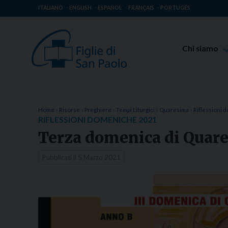
ITALIANO
ENGLISH
ESPAÑOL
FRANÇAIS
PORTUGÊS
Chi siamo
Beato Giaco
Venerabile T
Spiritualità 
Home
»
Risorse
»
Preghiere
»
Tempi Liturgici
»
Quaresima
»
Riflessioni
RIFLESSIONI DOMENICHE 2021
Missione Pao
Terza domenica di Quar
Luoghi delle 
Pubblicati il
5 Marzo 2021
Governo Gen
Famiglia Pao