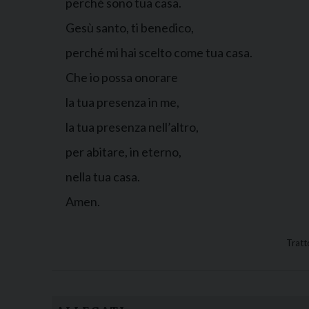
perché sono tua casa.
Gesù santo, ti benedico,
perché mi hai scelto come tua casa.
Che io possa onorare
la tua presenza in me,
la tua presenza nell’altro,
per abitare, in eterno,
nella tua casa.
Amen.
Tratt